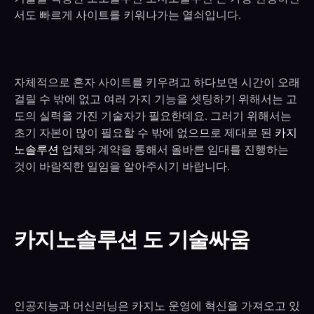
서도 빠르게 사이트를 키워나가는 열쇠입니다.
자체적으로 혼자 사이트를 키우려고 하다보면 시간이 오래
걸릴 수 밖에 없고 여러 가지 기능을 셋팅하기 위해서는 고
도의 실력을 가진 기술자가 필요한데요. 그러기 위해서는
초기 자본이 많이 필요할 수 밖에 없으므로 제대로 된
카지
노솔루션
업체와 계약을 통해서 올바른 임대를 진행하는
것이 바람직한 일임을 알아주시기 바랍니다.
카지노솔루션 도 기술싸움
인공지능과 머신러닝은 카지노 운영에 혁신을 가져오고 있