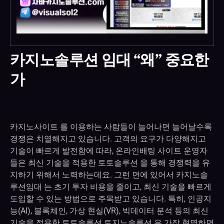
카지노솔루션 임대 “왜” 중요한
가
카지노사이트 를 이용하는 사람들이 늘어나면 늘어날수록
경쟁은 치열해지고 있습니다. 고객의 요구가 다양해지고
기술이 빠르게 발전함에 따라, 온라인배팅 사이트 운영자
들은 최신 기술을 적용한 토토솔루션 을 통해 경쟁력을 유
지하기 위해서 노력하는데요. 그런 면에 있어서 카지노솔
루션임대 는 초기 투자 비용을 줄이고, 최신 기술을 빠르게
도입할 수 있는 방법으로 주목받고 있습니다. 특히, 인공지
능(AI), 블록체인, 가상 현실(VR), 빅데이터 분석 등의 최신
기술을 적용한 토토솔루션 토지노솔루션 은 가장 현명하면