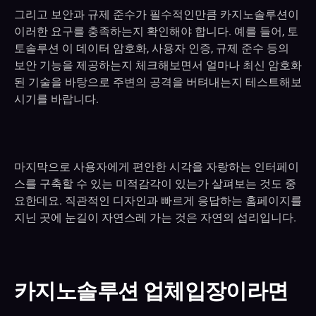
그리고 보안과 규제 준수가 필수적인만큼 카지노솔루션이
이러한 요구를 충족하는지 확인해야 합니다. 예를 들어, 토
토솔루션 이 데이터 암호화, 사용자 인증, 규제 준수 등의
보안 기능을 제공하는지 체크해보면서 얼마나 최신 암호화
된 기술을 바탕으로 주변의 공격을 버텨내는지 테스트해보
시기를 바랍니다.
마지막으로 사용자에게 편안한 시각을 자랑하는 인터페이
스를 구축할 수 있는 미적감각이 있는가 살펴보는 것도 중
요한데요. 직관적인 디자인과 빠르게 응답하는 홈페이지를
지닌 곳에 눈길이 자연스레 가는 것은 자연의 섭리입니다.
카지노솔루션 업체입장이라면