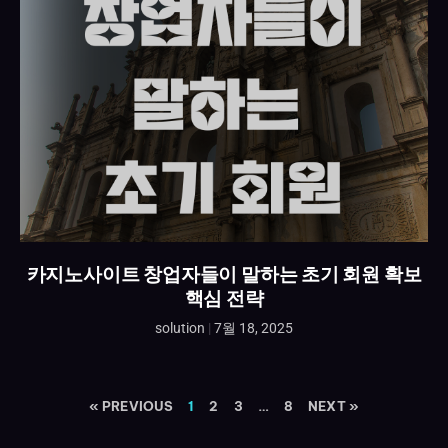
카지노사이트 창업자들이 말하는 초기 회원 확보
핵심 전략
solution
7월 18, 2025
« PREVIOUS
1
2
3
…
8
NEXT »