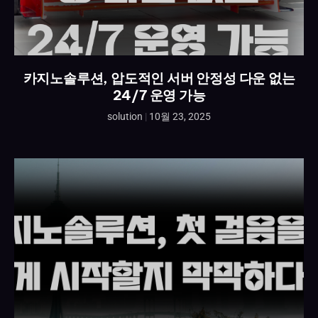
카지노솔루션, 압도적인 서버 안정성 다운 없는
24/7 운영 가능
solution
10월 23, 2025