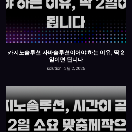
카지노솔루션 자바솔루션이어야 하는 이유, 딱 2
일이면 됩니다
solution
3월 2, 2026