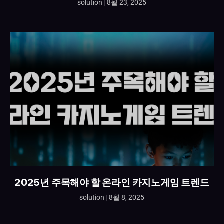
solution
8월 23, 2025
2025년 주목해야 할 온라인 카지노게임 트렌드
solution
8월 8, 2025