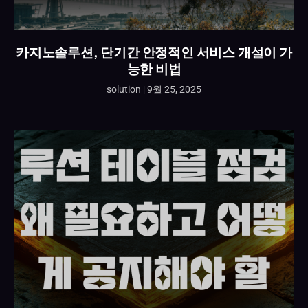
카지노솔루션, 단기간 안정적인 서비스 개설이 가
능한 비법
solution
9월 25, 2025