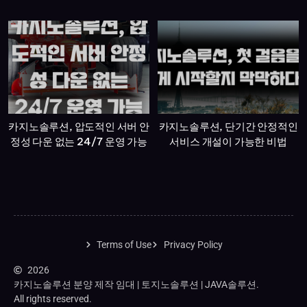
카지노솔루션, 압도적인 서버 안
카지노솔루션, 단기간 안정적인
정성 다운 없는 24/7 운영 가능
서비스 개설이 가능한 비법
Terms of Use
Privacy Policy
2026
카지노솔루션 분양 제작 임대 | 토지노솔루션 | JAVA솔루션.
All rights reserved.