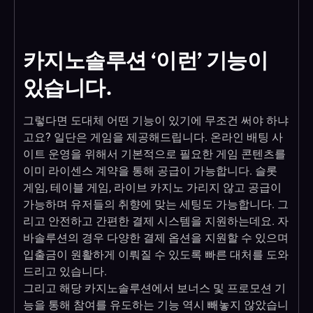
카지노솔루션 ‘이런’ 기능이
있습니다.
그렇다면 도대체 어떤 기능이 있기에 무조건 써야 하냐
고요? 일단은 게임을 제공해드립니다. 온라인 배팅 사
이트 운영을 위해서 기본적으로 필요한 게임 콘텐츠를
이미 라이센스 계약을 통해 공급이 가능합니다. 슬롯
게임, 테이블 게임, 라이브 카지노 가리지 않고 공급이
가능하며 유저들의 취향에 맞는 세팅도 가능합니다. 그
리고 안전하고 간편한 결제 시스템을 지원하는데요. 자
바솔루션의 경우 다양한 결제 옵션을 지원할 수 있으며
입출금이 원활하게 이뤄질 수 있도록 빠른 대처를 도와
드리고 있습니다.
그리고 해당 카지노솔루션에서 보너스 및 프로모션 기
능을 통해 참여를 유도하는 기능 역시 빼놓지 않았습니