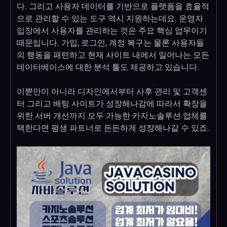
다. 그리고 사용자 데이터를 기반으로 플랫폼을 효율적
으로 관리할 수 있는 도구 역시 지원하는데요. 운영자
입장에서 사용자를 관리하는 것은 주요 핵심 업무이기
때문입니다. 가입, 로그인, 계정 복구는 물론 사용자들
의 행동을 패턴하고 현재 사이트 내에서 일어나는 모든
데이터베이스에 대한 분석 툴도 제공하고 있습니다.
이뿐만이 아니라 디자인에서부터 사후 관리 및 고객센
터 그리고 배팅 사이트가 성장해나감에 따라서 확장을
위한 서버 개선까지 모두 가능한 카지노솔루션 업체를
택한다면 평생 파트너로 든든하게 성장해나갈 수 있죠.