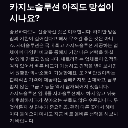
카지노솔루션 아직도 망설이
시나요?
중요하다보니 신중하신 것은 이해합니다. 하지만 망설
임의 기한이 길어진다고 해서 무조건 좋은 것은 아니
죠. 자바솔루션은 국내 최고 카지노솔루션 제공하는 업
체이며 다양한 비교를 통해서 가장 나은 선택을 하실
수 있게 만들고 있습니다. 내로라하는 업체들이 입점하
여져 있어서 빠른 비교가 가능하고 견적을 받아보시면
서 원활한 의사소통이 가능한데요. 또 250만원이라는
합리적인 가격에 제공하는 올패키지도 존재하고, 남부
럽지 않은 고급 기능들 역시 탑재되어져 있습니다.
카지노솔루션 임대를 자바솔루션에서 하지 않고 뒤늦
게 후회하시다가 찾아오는 분들도 많은 수준입니다. 무
엇이든지 첫 단추가 중요하죠. 괜히 다른 곳에서 헤메
이다 돌아오지 마시고 지금 바로 올바른 선택을 해보시
기 바랍니다.