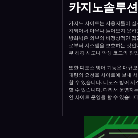
카지노솔루션
카지노 사이트는 사용자들이 실시
치되어서 아무나 들어오지 못하고
방화벽은 외부의 비정상적인 접
로부터 시스템을 보호하는 것인데
부 해킹 시도나 악성 코드의 침
또한 디도스 방어 기능은 대규모
대량의 요청을 사이트에 보내 서
할 수 있습니다. 디도스 방어 
할 수 있습니다. 따라서 운영자
인 사이트 운영을 할 수 있습니다