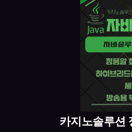
카지노솔루션 