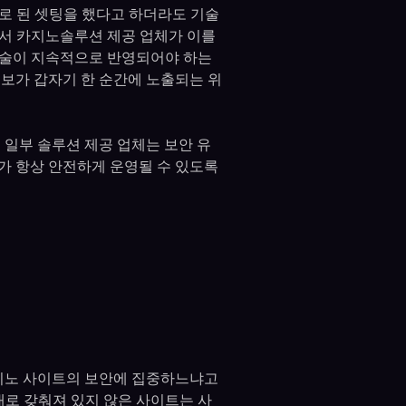
로 된 셋팅을 했다고 하더라도 기술
래서 카지노솔루션 제공 업체가 이를
기술이 지속적으로 반영되어야 하는
정보가 갑자기 한 순간에 노출되는 위
 일부 솔루션 제공 업체는 보안 유
가 항상 안전하게 운영될 수 있도록
카지노 사이트의 보안에 집중하느냐고
대로 갖춰져 있지 않은 사이트는 사