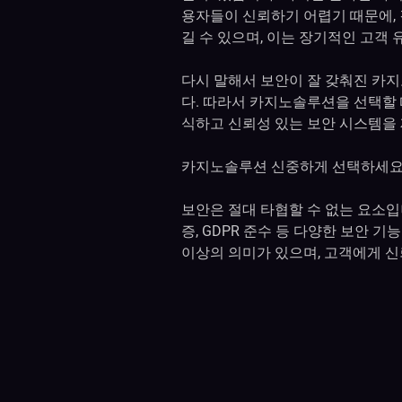
용자들이 신뢰하기 어렵기 때문에, 
길 수 있으며, 이는 장기적인 고객
다시 말해서 보안이 잘 갖춰진 카
다. 따라서 카지노솔루션을 선택할
식하고 신뢰성 있는 보안 시스템을
카지노솔루션 신중하게 선택하세요 
보안은 절대 타협할 수 없는 요소입
증, GDPR 준수 등 다양한 보안
이상의 의미가 있으며, 고객에게 신