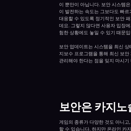
이 뿐만이 아닙니다. 보안 시스템
이 발전하는 속도는 그보다도 빠르
대응할 수 있도록 정기적인 보안 
데요. 그렇지 않다면 사용자 입장에
험한 상황에도 놓일 수 있기 때문입
보안 업데이트는 시스템을 최신 상태
지보수 프로그램을 통해 최신 보안
관리해야 한다는 점을 잊지 마시기
보안은 카지노
게임의 종류가 다양한 것도 아니고
할 수 있습니다. 하지만 온라인 카