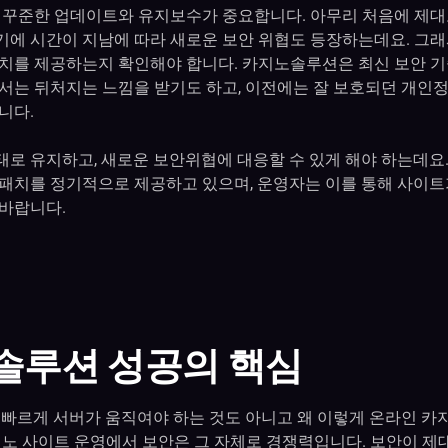
은 꾸준한 업데이트와 유지보수가 중요합니다. 아무리 처음에 제대
기에 시간이 지남에 따라 새로운 보안 위협도 등장하는데요. 그
패치를 제공하는지 확인해야 합니다. 카지노솔루션은 최신 보안 
서는 뒤처지는 느낌을 받기도 하고, 이전에는 잘 보호되던 개인
니다.
로 유지하고, 새로운 보안위협에 대응할 수 있게 해야 하는데요.
 패치를 정기적으로 제공하고 있으며, 운영자는 이를 통해 사이트
 바랍니다.
솔루션 성공의 핵심
, 빠르게 서버가 움직여야 하는 것도 아니고 왜 이렇게 온라인 
지노 사이트 운영에서 보안은 그 자체로 경쟁력입니다. 보안이 제