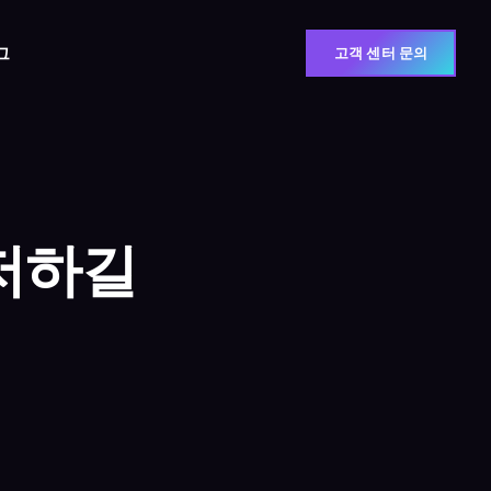
그
고객 센터 문의
저하길