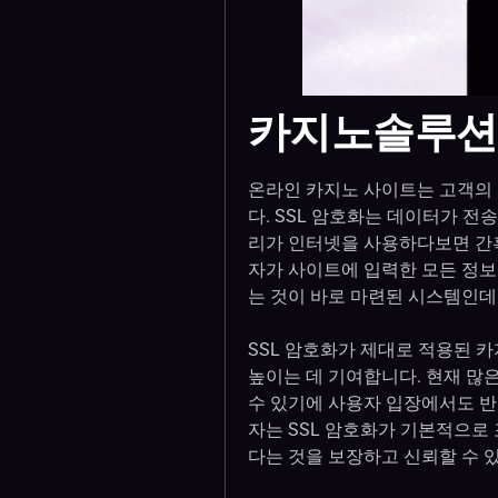
카지노솔루션 
온라인 카지노 사이트는 고객의 
다. SSL 암호화는 데이터가 
리가 인터넷을 사용하다보면 간혹
자가 사이트에 입력한 모든 정보
는 것이 바로 마련된 시스템인데
SSL 암호화가 제대로 적용된 
높이는 데 기여합니다. 현재 많
수 있기에 사용자 입장에서도 반
자는 SSL 암호화가 기본적으로
다는 것을 보장하고 신뢰할 수 