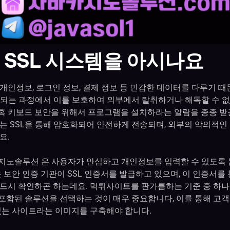
SSL 시스템을 아시나요
개인정보, 로그인 정보, 결제 정보 등 민감한 데이터를 다루기 때
전송되는 과정에서 이를 보호하여 외부에서 탈취하거나 해독할 수 없
 키보드 보안을 위해서 프로그램을 설치하라는 알람을 종종 받곤
는 SSL을 통해 암호화되어 안전하게 전송되며, 외부의 악의적
요.
카지노솔루션 은 사용자가 안심하고 개인정보를 입력할 수 있도록 
은 보안 인증 기관이 SSL 인증서를 발급하고 있으며, 이 인증서
드시 확인하곤 하는데요. 먹튀사이트를 판가름하는 기준 중 하나
 포함된 솔루션을 선택하는 것이 매우 중요합니다, 이를 통해 고
있는 사이트라는 이미지를 구축해야 합니다.