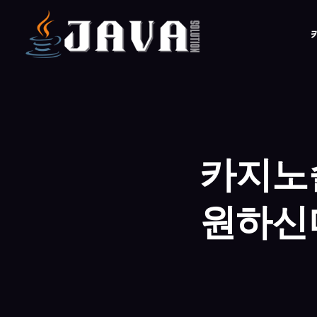
카지노
원하신