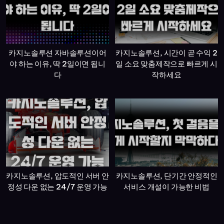
카지노솔루션 자바솔루션이어
카지노솔루션, 시간이 곧 수익 2
야 하는 이유, 딱 2일이면 됩니
일 소요 맞춤제작으로 빠르게 시
다
작하세요
카지노솔루션, 압도적인 서버 안
카지노솔루션, 단기간 안정적인
정성 다운 없는 24/7 운영 가능
서비스 개설이 가능한 비법