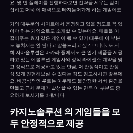
요. 몇 번 플레이를 진행하다보면 전략을 세우는 감이
잡히고 더욱 이 매력으로 빠져들어가게 하는 게임이죠.
거의 대부분의 사이트에서 운영하고 있을 정도로 꼭 있
어야 하는 게임으로도 소개할 수 있는데요. 매출을 이
끌어주는 효자 같은 게임이 될 수 있기 때문에 이 부분
도 놓쳐서는 안 된다고 말씀드리고 싶ㅅㅂ니다. 또 저
희 자바솔루션은 바카라 중에서도 큰 인기 제품을 제공
하고 있는 에볼루션 게임사와 정식 라이센스 계약을 맞
고 정식으로 제공하고 있는 만큼, 더 안정적이고 안정
성 있게 진행해보실 수 있다는 점도 참고하시면 좋은데
요. 비공식적인 루트는 아무래도 불안정한 서버 환경을
만들고 금세 문제가 발생할 수 있는 만큼 이 부분도 중
요하게 보시기를 바랍니다.
카지노솔루션 의 게임들을 모
두 안정적으로 제공