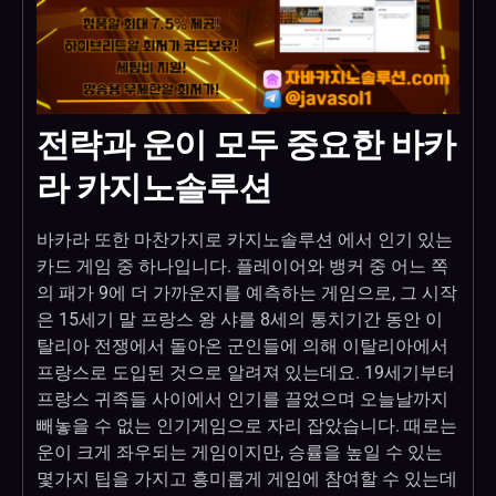
전략과 운이 모두 중요한 바카
라 카지노솔루션
바카라 또한 마찬가지로 카지노솔루션 에서 인기 있는
카드 게임 중 하나입니다. 플레이어와 뱅커 중 어느 쪽
의 패가 9에 더 가까운지를 예측하는 게임으로, 그 시작
은 15세기 말 프랑스 왕 샤를 8세의 통치기간 동안 이
탈리아 전쟁에서 돌아온 군인들에 의해 이탈리아에서
프랑스로 도입된 것으로 알려져 있는데요. 19세기부터
프랑스 귀족들 사이에서 인기를 끌었으며 오늘날까지
빼놓을 수 없는 인기게임으로 자리 잡았습니다. 때로는
운이 크게 좌우되는 게임이지만, 승률을 높일 수 있는
몇가지 팁을 가지고 흥미롭게 게임에 참여할 수 있는데