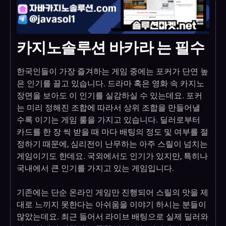
카지노솔루션 바카라 는 필수
한국인들이 가장 즐겨하는 게임 중에는 포커가 단연 높
은 인기를 끌고 있습니다. 드라마 혹은 영화 속 카지노
장면을 보아도 이 인기를 실감하실 수 있는데요. 포커
는 미리 정해진 조합에 따라서 상위 조합을 만들어낼
수록 이기는 게임 룰을 가지고 있습니다. 딜러로부터
카드를 한 장 씩 받을 때 마다 배팅의 정도 및 여부를 절
정하기 때문에, 심리전이 난무하는 아주 스릴이 넘치는
게임이기도 한데요. 국외에서도 인기가 있지만, 특히나
국내에서 큰 인기를 가지고 있는 게임입니다.
기존에는 단순 온라인 게임만 진행되어 스릴의 맛을 제
대로 느끼지 못한다는 아쉬움을 이야기 하시는 분들이
많았는데요. 최근 들어서 라이브 배팅으로 실제 딜러와