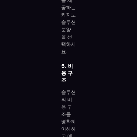
를 제
공하는
카지노
솔루션
분양
을 선
택하세
요.
5. 비
용 구
조
솔루션
의 비
용 구
조를
명확히
이해하
고 예