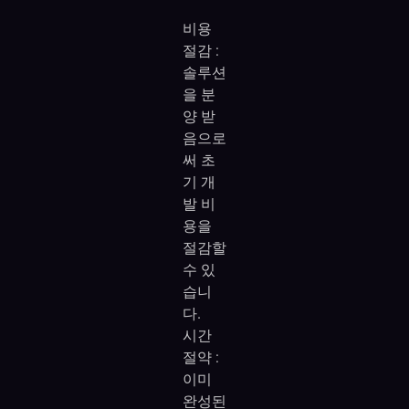
비용
절감 :
솔루션
을 분
양 받
음으로
써 초
기 개
발 비
용을
절감할
수 있
습니
다.
시간
절약 :
이미
완성된