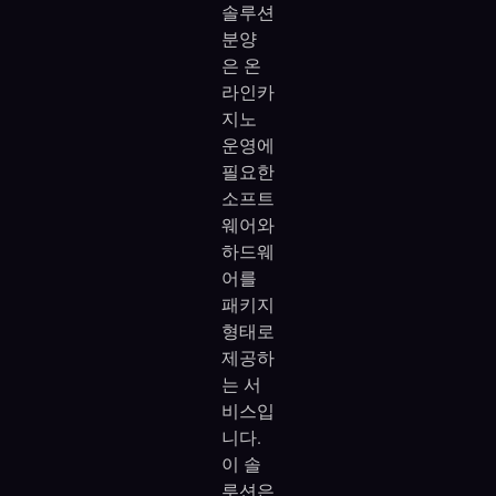
솔루션
분양
은 온
라인카
지노
운영에
필요한
소프트
웨어와
하드웨
어를
패키지
형태로
제공하
는 서
비스입
니다.
이 솔
루션은