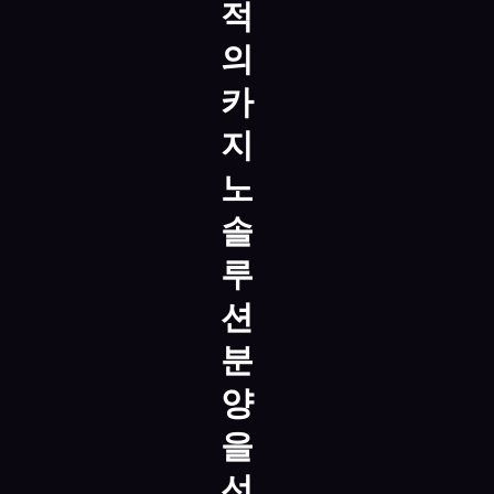
적
의
카
지
노
솔
루
션
분
양
을
선