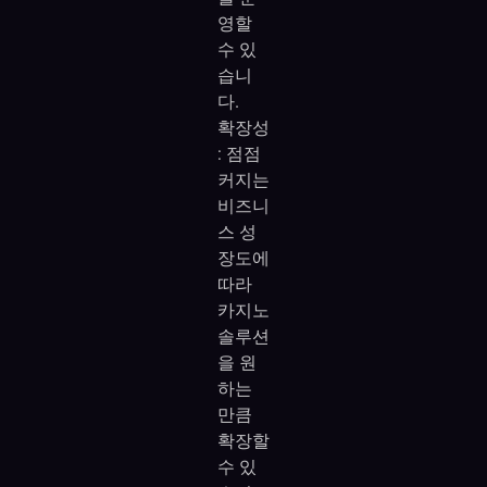
영할
수 있
습니
다.
확장성
: 점점
커지는
비즈니
스 성
장도에
따라
카지노
솔루션
을 원
하는
만큼
확장할
수 있