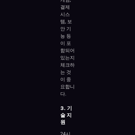
결제
시스
템, 보
안 기
능 등
이 포
함되어
있는지
체크하
는 것
이 중
요합니
다.
3. 기
술 지
원
24시