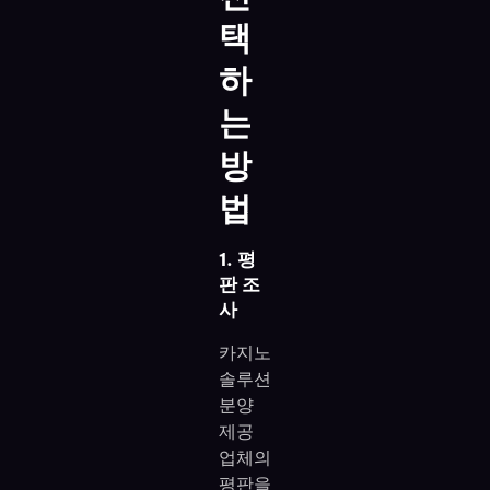
택
하
는
방
법
1. 평
판 조
사
카지노
솔루션
분양
제공
업체의
평판을