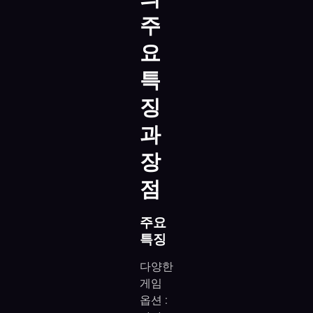
주
요
특
징
과
장
점
주요
특징
다양한
게임
옵션 :