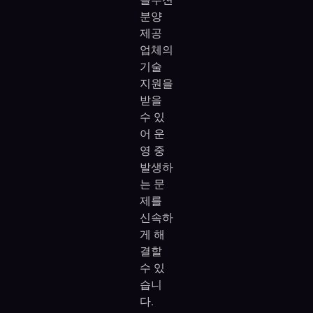
분양
제공
업체의
기술
지원을
받을
수 있
어 운
영 중
발생하
는 문
제를
신속하
게 해
결할
수 있
습니
다.