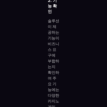
2. 기
능 확
인
솔루션
이 제
공하는
기능이
비즈니
스 요
구에
부합하
는지
확인하
여 주
요 기
능에는
다양한
카지노
게임,