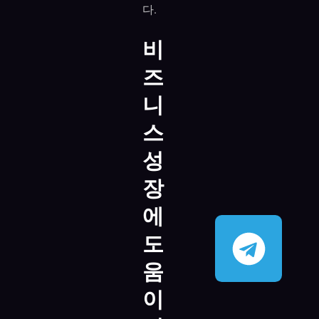
다.
비
즈
니
스
성
장
에
도
움
이