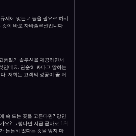
의 규제에 맞는 기능을 필요로 하시
는 것이 바로 자바솔루션입니다.
 고품질의 솔루션을 제공하면서
 것인데요. 단순히 싸다고 말하는
다. 저희는 고객의 성공이 곧 저
 쏙 드는 곳을 고른다면? 당연
가요? 그렇다면 지금 곧바로 1위
가 든든히 있다는 것을 잊지 마