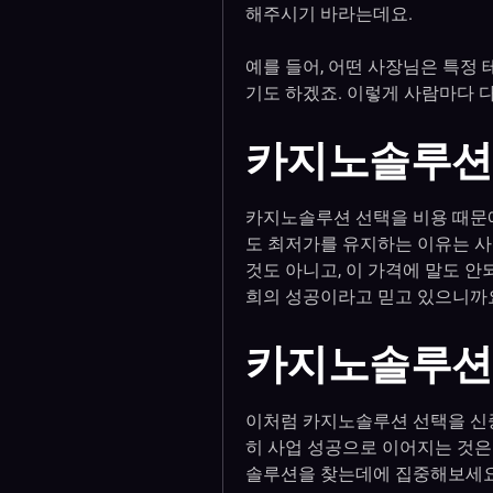
해주시기 바라는데요.
예를 들어, 어떤 사장님은 특정 
기도 하겠죠. 이렇게 사람마다 
카지노솔루션 
카지노솔루션 선택을 비용 때문
도 최저가를 유지하는 이유는 사
것도 아니고, 이 가격에 말도 
희의 성공이라고 믿고 있으니까
카지노솔루션
이처럼 카지노솔루션 선택을 신중
히 사업 성공으로 이어지는 것은
솔루션을 찾는데에 집중해보세요.