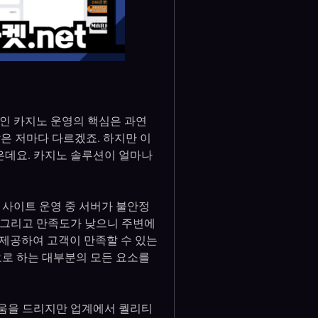
인 카지노 운영의 핵심은 과연
답은 저마다 다르겠죠. 하지만 이
은데요. 카지노 솔루션이 얼마나
사이트 운영 중 서버가 불안정
 그리고 만족도가 낮으니 주변에
 제공하여 고객이 만족할 수 있는
요로 하는 대부분의 모든 요소를
움을 드리지만 업계에서 퀄리티