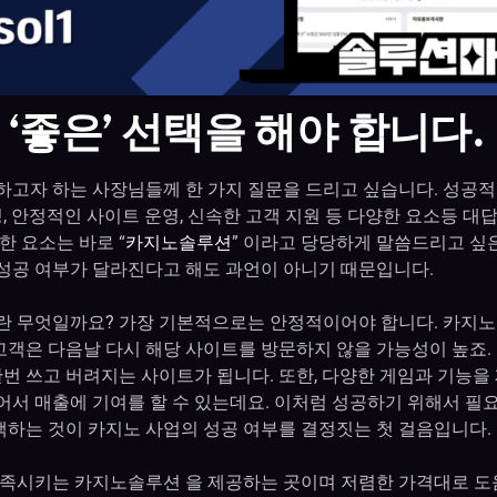
‘좋은’ 선택을 해야 합니다.
고자 하는 사장님들께 한 가지 질문을 드리고 싶습니다. 성공적
 안정적인 사이트 운영, 신속한 고객 지원 등 다양한 요소등 대
한 요소는 바로 “
카지노솔루션
” 이라고 당당하게 말씀드리고 싶
성공 여부가 달라진다고 해도 과언이 아니기 때문입니다.
 무엇일까요? 가장 기본적으로는 안정적이어야 합니다. 카지노 
고객은 다음날 다시 해당 사이트를 방문하지 않을 가능성이 높죠.
한번 쓰고 버려지는 사이트가 됩니다. 또한, 다양한 게임과 기능을
서 매출에 기여를 할 수 있는데요. 이처럼 성공하기 위해서 필
하는 것이 카지노 사업의 성공 여부를 결정짓는 첫 걸음입니다.
충족시키는 카지노솔루션 을 제공하는 곳이며 저렴한 가격대로 도