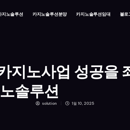
카지노솔루션
카지노솔루션분양
카지노솔루션임대
블로
카지노사업 성공을 
지노솔루션
solution
1월 10, 2025