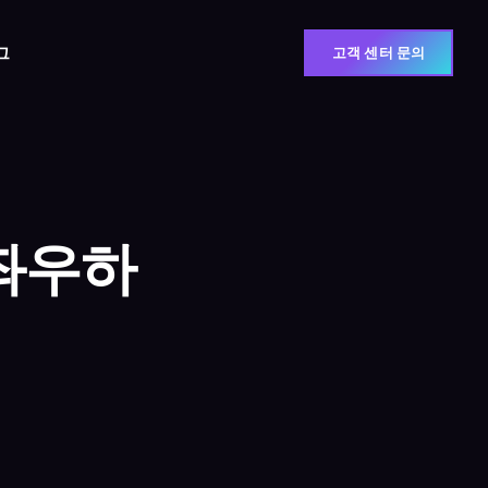
그
고객 센터 문의
좌우하