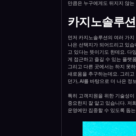
만큼은 누구에게도 뒤지지 않는
카지노솔루션 
먼저 카지노솔루션의 여러 가지
나은 선택지가 되어드리고 있습니
고 있다는 뜻이기도 한데요. 다
게 접근하고 즐길 수 있는 플랫
그리고 다른 곳에서는 하지 못하
새로움을 추구하는데요. 그리고 
던가, AI를 바탕으로 더 나은
특히 고객지원을 위한 기술성이 
중요한지 잘 알고 있습니다. 저
운영에만 집중할 수 있도록 돕는