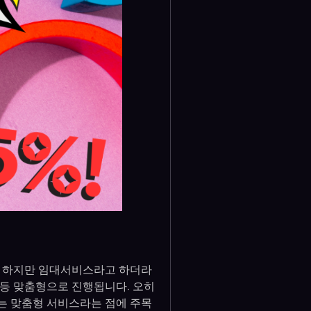
도 하지만 임대서비스라고 하더라
등 맞춤형으로 진행됩니다. 오히
는 맞춤형 서비스라는 점에 주목