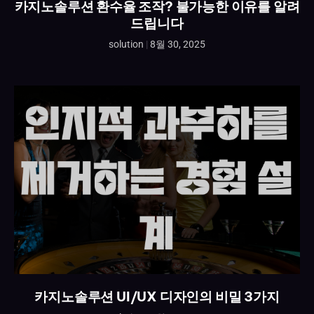
카지노솔루션 환수율 조작? 불가능한 이유를 알려
드립니다
solution
8월 30, 2025
카지노솔루션 UI/UX 디자인의 비밀 3가지