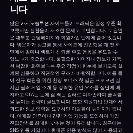
니다
많은
카지노솔루션
사이트들이 트래픽은 일정 수준 확
보했지만 전환율이 저조한 문제로 고민합니다. 그 원인
은 대부분 랜딩페이지와 회원가입 단계에 숨어 있습니
다. 방문자가 광고를 통해 사이트에 진입했을 때 첫 화
면에서 얼마나 빠르게 신뢰를 주고 행동을 유도할 수
있느냐가 중요합니다. 불필요한 이미지나 정보가 가득
한 복잡한 화면보다는 주요 강점이 한눈에 보이도록 설
계된 심플하고 직관적인 구조가 바람직합니다. 예를 들
어 신규 회원을 위한 환영 보너스 첫 입금 프로모션 실
시간 딜러 게임 소개 등 강력한 유인 요소를 상단에 배
치하고 CTA는 눈에 잘 띄는 컬러로 디자인하여 클릭률
을 높이는 전략이 필요합니다. 또한 회원가입 단계에서
과도한 정보 입력을 요구하면 이탈률이 높아지게 됩니
다. 이메일 인증이나 간편 가입 기능을 도입하여 가입
진입장벽을 최대한 낮추는 것이 유리합니다. 최근에는
SNS 연동 가입이나 휴대폰 인증 방식도 많이 사용되고