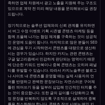
족하면 업체 차원에서 광고 노출을 지원해 주는 구조도
있으므로 계약 전 미리 해당 내용을 문의해보시길 권장
드립니다.
장기적으로는 솔루션 업체와의 신뢰 관계를 유지하면
서 버그 수정 이벤트 기획 시즌별 콘텐츠 마케팅 등을
함께 조율해 나가는 협업 체계를 구축하는 것이 성공적
인 운영에 도움이 됩니다. 마지막으로 많은 분들이 SEO
에 관심을 두기 시작하면서 콘텐츠를 대량으로 생산하
시는 경우가 있습니다. 하지만 카지노 관련 콘텐츠는
구글 알고리즘에서 민감하게 판단되는 영역이기 때문
에 단순한 키워드 반복이나 중복 콘텐츠는 오히려 패널
티를 유발할 수 있습니다. 따라서 카지노솔루션 블로그
나 사이트 내 콘텐츠를 운영할 때는 실제 사용자의 언
어를 반영하고 완벽한 문장보다는 자연스러운 구어체
틀린 띄어쓰기 등을 일부러 삽입해 인간적인 터치를 주
는 것이 중요합니다. 또한 글의 길이를 다양화하고 특
정 문장을 반복하지 않도록 구조적으로 설계하여 중복
률을 최소화해야 합니다. 콘텐츠 작성 시에는 메인 키