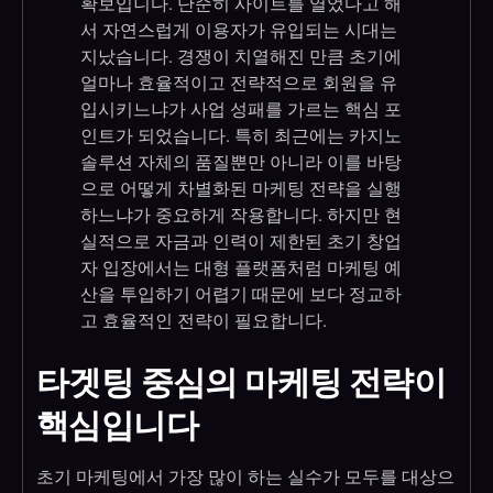
확보입니다. 단순히 사이트를 열었다고 해
서 자연스럽게 이용자가 유입되는 시대는
지났습니다. 경쟁이 치열해진 만큼 초기에
얼마나 효율적이고 전략적으로 회원을 유
입시키느냐가 사업 성패를 가르는 핵심 포
인트가 되었습니다. 특히 최근에는 카지노
솔루션 자체의 품질뿐만 아니라 이를 바탕
으로 어떻게 차별화된 마케팅 전략을 실행
하느냐가 중요하게 작용합니다. 하지만 현
실적으로 자금과 인력이 제한된 초기 창업
자 입장에서는 대형 플랫폼처럼 마케팅 예
산을 투입하기 어렵기 때문에 보다 정교하
고 효율적인 전략이 필요합니다.
타겟팅 중심의 마케팅 전략이
핵심입니다
초기 마케팅에서 가장 많이 하는 실수가 모두를 대상으